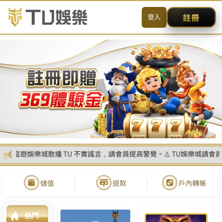
Skip
to
【KU體育酷映直播平台】酷映
content
直播是KU娛樂城旗下的免費直
播平台,提供最新的體育資訊與
專業的解說
酷映直播是一個專注於體育直播的線上平台。在酷映直播上，觀眾
可以輕鬆找到自己喜歡的體育賽事直播，包括籃球、足球、棒球、
排球、冰球等多種體育項目。酷映直播還支持多種觀看方式，包括
網頁觀看、手機APP觀看等，觀眾可以根據自己的需求選擇最方便
的觀看方式。平台上的直播畫質也非常高，觀眾可以享受到極致的
高清畫面和清晰的聲音效果。