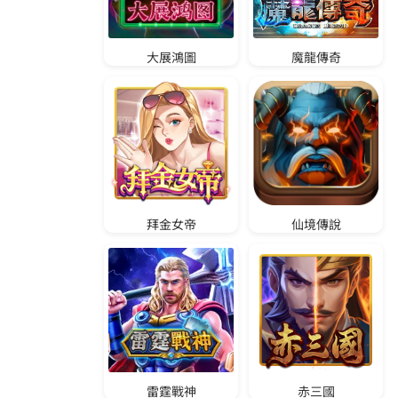
更多 2024世界棒球經典賽
分析、經典賽預測和比賽投
注
請鎖定 ex5588.net
南韓在B組預賽首場賽事意外敗給澳洲後，也
讓本屆WBC晉級之路蒙上一層陰影，第二戰再
遭日本血洗，儘管第三戰擊敗捷克保住一線生
機，但B組最終比賽日終將淪落至須看其他球
隊臉色的局面，究竟南韓還有機會逆勢晉級
嗎？