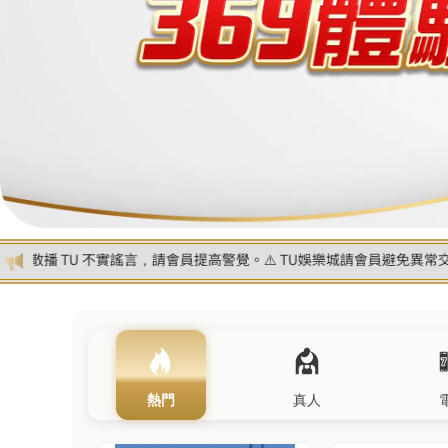
2024世界棒球經典賽/