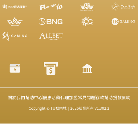
先發打線，在熱身賽表現得是捉襟見肘，相當嚴
性非常強，據台鋼雄鷹總教練洪一中所述，這
面對中華隊可不是這樣，仍需上緊發條，目前
提高警覺才行。
把握重點賽程
C的失分是4分以上，應該就能以此為個基準值，
機率會比較大一些，就賽程方面來看，對中華
義大利，被排在休息日前後，等於是可以專心
還沒有在洲際棒球場正式比賽過，可說是各方
隊晉級之路上，最需要獲得的兩場勝利，筆者
面，若能搶下來，在面對荷蘭及古巴隊時的壓