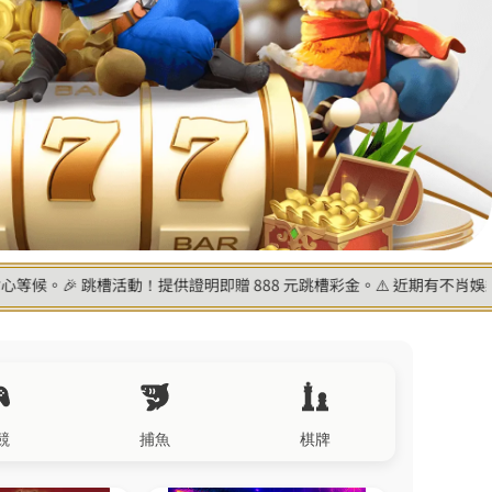
近期文章
與眾不同的直播體驗！酷映直播帶你見證現場
盛況！
2024世界棒球經典賽/網議5大「經典賽球隊」
排行!
2024世界棒球經典賽/日本隊打進4強火速移動
從東京巨蛋直奔機場飛美國
標籤
2023 WBC 直播
(1)
2023 世界棒球經典賽
(19)
2024世界棒球經典賽
(1)
2023經典賽
(8)