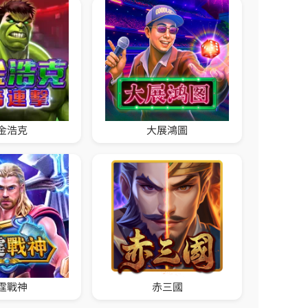
EX娛樂城體育投注
(16)
EX運彩投注
(1)
KU娛樂棒球競猜
(7)
KU體育
(3)
WBC世界棒球經典賽
(12)
WBC賠率
(8)
WBC轉播
(4)
WBC運彩投注
(18)
世界棒球賽事直播
(3)
大谷翔平
(1)
真人荷官
(1)
經典賽
(4)
美女主播
(1)
酷映直播
(1)
體育直播
(1)
書籤
KU娛樂城 – 線上最具信譽唯一合法博弈官網手
機APP投注
KU娛樂城-線上博弈亞洲最強娛樂城首選
KU彩球娛樂城